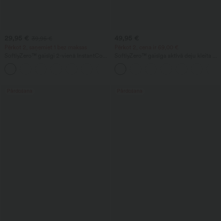
29,95 €
49,95 €
39,95 €
Pērkot 2, saņemiet 1 bez maksas
Pērkot 2, cena ir 69,00 €
SoftlyZero™ gaisīgi 2‑vienā InstantCool
SoftlyZero™ gaisīga aktīvā deju kleita ar
jogas šorti ar ļoti augstu vidukli, 5'' ar
atvērtu muguru, savīts izplešanās siluets,
+20
kabatām — ar pagarinātu garumu
zema atbalsta — garāks garums — Easy
Peezy Edition — A-D Cups
Pārdošana
Pārdošana