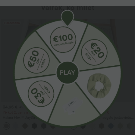
Vairāk, ko mīlēt
Pārdošana
Pārdošana
34,95 €
29,95 €
42,95 €
39,95 €
Pērkot 2, cena ir 59,00 €
Pērkot 2, cena ir 49,00 €
Halara Flex™ DayStretch darba bikses ar
Ikdienišķas bikses ar augstu jostasvietu,
augstu vidukli, taisnām kājām un
auklu un kabatām, ar platu brīvu kāju
+24
kabatām
piegriezumu, ar lina sajūtu