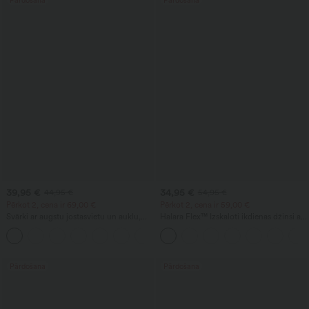
39,95 €
34,95 €
44,95 €
54,95 €
Pērkot 2, cena ir 69,00 €
Pērkot 2, cena ir 59,00 €
Svārki ar augstu jostasvietu un auklu,
Halara Flex™ Izskaloti ikdienas džinsi ar
kontrastējošu tīklojumu, 2 vienā ar
augstu jostasvietu un krustojošām
+15
kabatu, viegli plūstoši midi ar izplešanos
kabatām
ikdienai
Pārdošana
Pārdošana