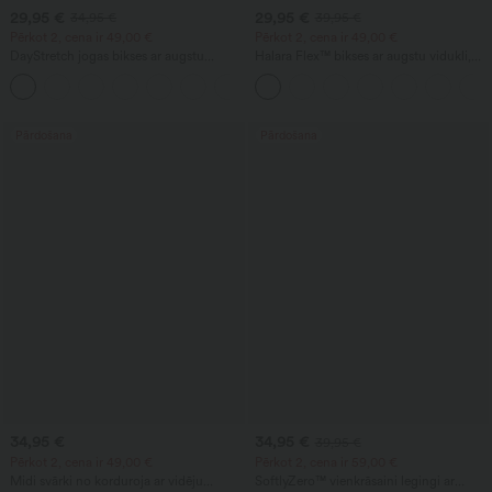
29,95 €
29,95 €
34,95 €
39,95 €
Pērkot 2, cena ir 49,00 €
Pērkot 2, cena ir 49,00 €
DayStretch jogas bikses ar augstu
Halara Flex™ bikses ar augstu vidukli,
jostasvietu, vēdera kontroli, platu vaļīgu
ķermeņa kontūru veidojošas, viduku
+6
kāju piegriezumu un kabatām
slaidojošas, ar kabatām, ar plašām
kājām, no mikro vafeļu auduma,
piemērotas darbam
Pārdošana
Pārdošana
34,95 €
34,95 €
39,95 €
Pērkot 2, cena ir 49,00 €
Pērkot 2, cena ir 59,00 €
Midi svārki no korduroja ar vidēju
SoftlyZero™ vienkrāsaini legingi ar