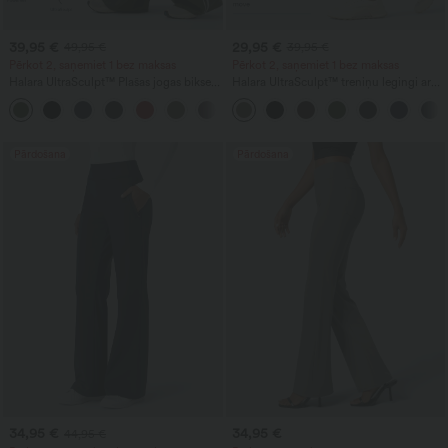
39,95 €
29,95 €
49,95 €
39,95 €
Pērkot 2, saņemiet 1 bez maksas
Pērkot 2, saņemiet 1 bez maksas
Halara UltraSculpt™ Plašas jogas bikses
Halara UltraSculpt™ treniņu legingi ar
ar augstu jostasvietu, vēdera kontroli,
augstu vidukli, vēdera kontroles un
krāsu bloku svītrām un kabatām
formējošu efektu, ar kabatām
Pārdošana
Pārdošana
34,95 €
34,95 €
44,95 €