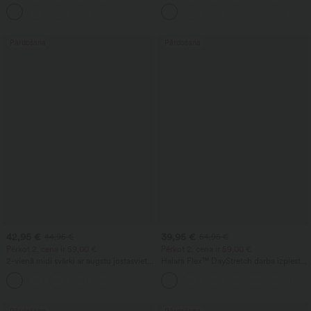
jostasvietu un priekšējo sānu kabatu ar
krustojošu jostas daļu un kabatu
+1
atloku, ikdienai
Pārdošana
Pārdošana
42,95 €
39,95 €
44,95 €
54,95 €
Pērkot 2, cena ir 59,00 €
Pērkot 2, cena ir 59,00 €
2-vienā midi svārki ar augstu jostasvietu,
Halara Flex™ DayStretch darba izplestās
ar vēdera formēšanas efektu, krokojumu,
bikses ar augstu jostasvietu un kabatām
izliektu apmali, no fliisa un PU, ikdienai
Pārdošana
Pārdošana