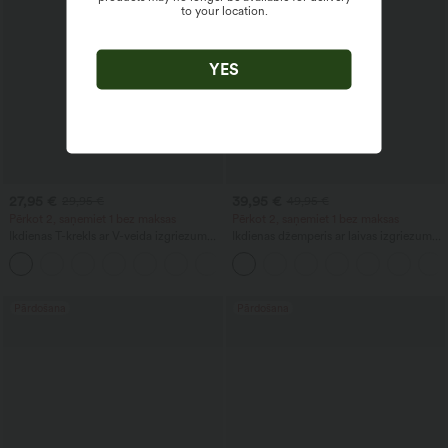
to your location.
YES
27,95 €
39,95 €
29,95 €
49,95 €
Pērkot 2, saņemiet 1 bez maksas
Pērkot 2, saņemiet 1 bez maksas
Ikdienas T-krekls ar V-veida izgriezumu
Ikdienas džemperis ar laivas izgriezumu
un īsām piedurknēm
un platām piedurknēm
+9
Pārdošana
Pārdošana