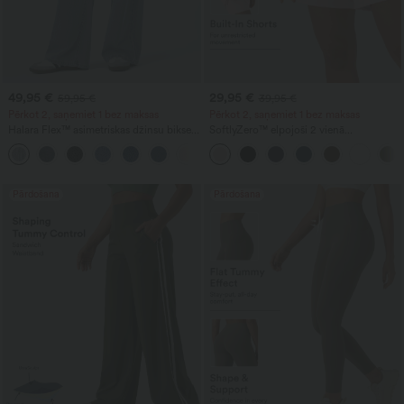
49,95 €
29,95 €
59,95 €
39,95 €
Pērkot 2, saņemiet 1 bez maksas
Pērkot 2, saņemiet 1 bez maksas
Halara Flex™ asimetriskas džinsu bikses
SoftlyZero™ elpojoši 2 vienā
ar zemu jostasvietu, kabatām ar
InstantCool jogas šorti ar ļoti augstu
+5
rāvējslēdzējiem, baggy piegriezuma ar
vidukli, 7" garumā, ar kabatām
platas kājas un izmazgātu efektu –
ikdienai.
Pārdošana
Pārdošana