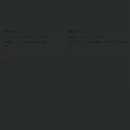
34,95 €
39,95 €
54,95 €
Pērkot 2, saņemiet 1 bez maksas
Pērkot 2, cena ir 59,00 €
Darba kombinezons ar laivas
DayStretch darba brīvie šorti ar augstu
izgriezumu, bez piedurknēm, ar saitēm
jostasvietu, 4'', ar kabatām
+8
sānos, ar vēsinošu pieskārienu, svītrains,
ar kabatām — Easy Peezy izdevums
Pārdošana
Pārdošana