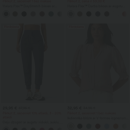
Pērkot 2, saņemiet 1 bez maksas
Pērkot 2, cena ir 59,00 €
Halara Flex™ DayStretch bikses ar
Halara Flex™ Darba bikses ar augstu
vidēju jostas vietu, sānu kabatu ar
jostasvietu, aizmugures kabatu un
+12
rāvējslēdzēju un izplestu piegriezumu,
nedaudz izplestām kājām
piemērotas darbam
Pārdošana
Pārdošana
29,95 €
32,95 €
37,95 €
34,95 €
Pērkot 2, saņemiet 10% atlaidi, 3 - 20%
Pērkot 2, saņemiet 1 bez maksas
atlaidi
Ikdienišķa blūze ar V formas izgriezumu
Deju džogeri ar augstu vidukli, auklu, ar
un īsām uzpūstām piedurknēm
krokojumu, šauri pieguloši, ātri žūstoši,