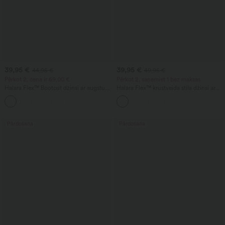
39,95 €
39,95 €
44,95 €
49,95 €
Pērkot 2, cena ir 69,00 €
Pērkot 2, saņemiet 1 bez maksas
Halara Flex™ Bootcut džinsi ar augstu
Halara Flex™ krustveida stila džinsi ar
vidukli, kabatām un mazgātu izskatu
augstu vidukli, vēdera formēšanu,
+5
ikdienai
ikdienas taisnu piegriezumu un kabatām
Pārdošana
Pārdošana