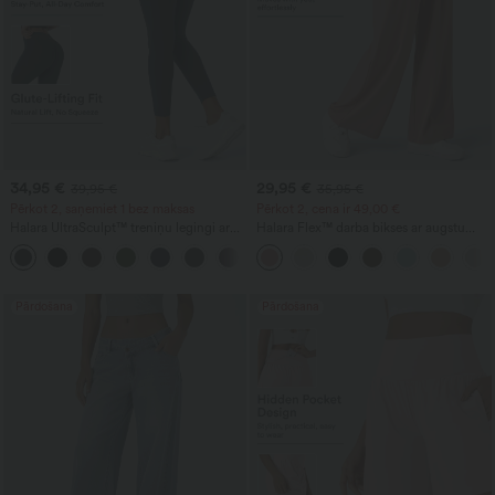
34,95 €
29,95 €
39,95 €
35,95 €
Pērkot 2, saņemiet 1 bez maksas
Pērkot 2, cena ir 49,00 €
Halara UltraSculpt™ treniņu legingi ar
Halara Flex™ darba bikses ar augstu
augstu jostasvietu, formējoši, ar kabatu,
jostasvietu, kabatām, plašām kājām un
+13
ar savelkošu aizmuguri (paceļ
vafeļu tekstūru
sēžamvietu) un vēdera kontroli
Pārdošana
Pārdošana