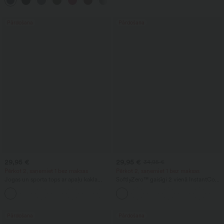
ar atvēsinošu pieskārienu, ar kabatām -
UPF40+
Pārdošana
Pārdošana
29,95 €
29,95 €
34,95 €
Pērkot 2, saņemiet 1 bez maksas
Pērkot 2, saņemiet 1 bez maksas
Jogas un sporta tops ar apaļu kakla
SoftlyZero™ gaisīgi 2 vienā InstantCool
izgriezumu, īsām piedurknēm,
jogas šorti, ar ļoti augstu vidukli, 9" ar
+11
krokojumu, atvēsinošu pieskārienu,
kabatām
UPF50+
Pārdošana
Pārdošana