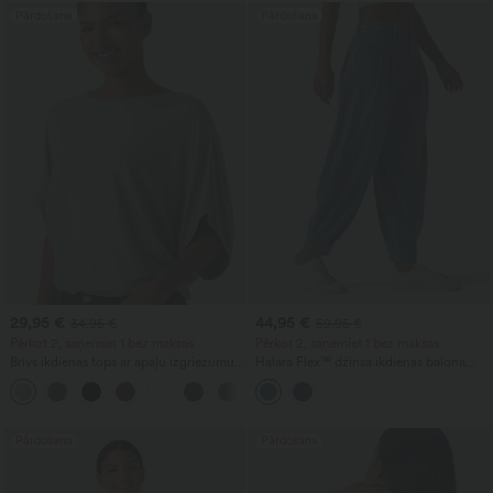
Pārdošana
Pārdošana
29,95 €
44,95 €
34,95 €
59,95 €
Pērkot 2, saņemiet 1 bez maksas
Pērkot 2, saņemiet 1 bez maksas
Brīvs ikdienas tops ar apaļu izgriezumu
Halara Flex™ džinsa ikdienas balona
un platām 'batwing' piedurknēm
silueta džogeri ar vidēju jostasvietu un
+1
kabatām
Pārdošana
Pārdošana