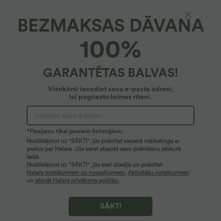
BEZMAKSAS DĀVANA
100%
GARANTĒTAS BALVAS!
Vienkārši ievadiet savu e-pasta adresi,
lai pagrieztu laimes riteni.
Ups!
Mēs nevaram atrast meklēto lapu.
*Pieejams tikai jauniem lietotājiem.
Noklikšķinot uz "SĀKT!", jūs piekrītat saņemt mārketinga e-
pastus par Halara. Jūs varat atsaukt savu piekrišanu jebkurā
laikā.
Pirkt vairāk
Noklikšķinot uz "SĀKT!", jūs esat izlasījis un piekrītat
Halara noteikumiem un nosacījumiem
,
Aktivitāšu noteikumiem
un
atznāt Halara privātuma politiku
.
SĀKT!