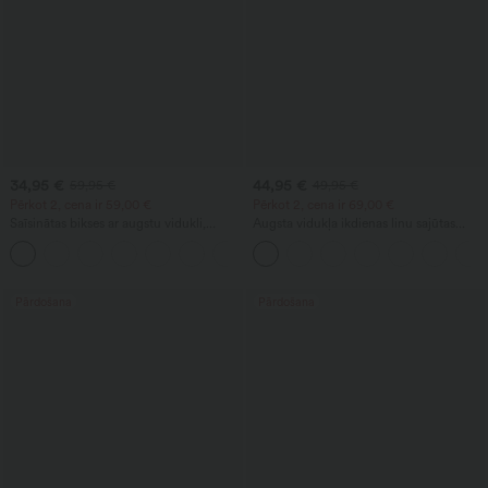
34,95 €
44,95 €
59,95 €
49,95 €
Pērkot 2, cena ir 59,00 €
Pērkot 2, cena ir 69,00 €
Saīsinātas bikses ar augstu vidukli,
Augsta vidukļa ikdienas linu sajūtas
kabatu ar rāvējslēdzēju un lina faktūru
bikses ar taisnām kājām un kabatām
+7
Pārdošana
Pārdošana