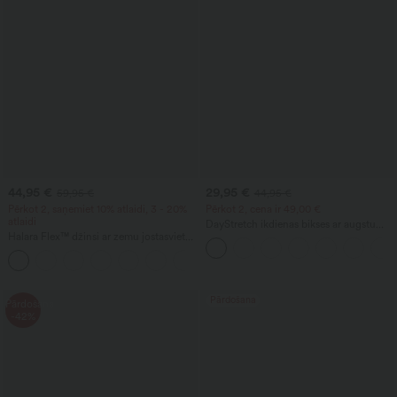
44,95 €
29,95 €
59,95 €
44,95 €
Pērkot 2, saņemiet 10% atlaidi, 3 - 20%
Pērkot 2, cena ir 49,00 €
atlaidi
DayStretch ikdienas bikses ar augstu
Halara Flex™ džinsi ar zemu jostasvietu,
vidukli, cilindrisku kāju daļu un kabatām
kabatām ar rāvējslēdzēju un cilindrisku
kājas siluetu ikdienai
Pārdošana
Pārdošana
-42%