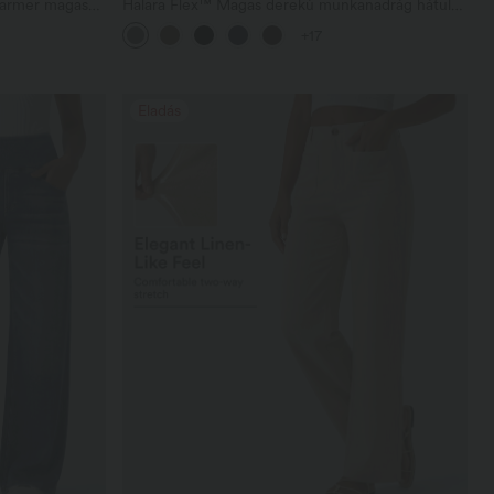
farmer magas
Halara Flex™ Magas derekú munkanadrág hátulsó
s szárú
oldalzsebbel és enyhén bővülő szárú
+17
Eladás