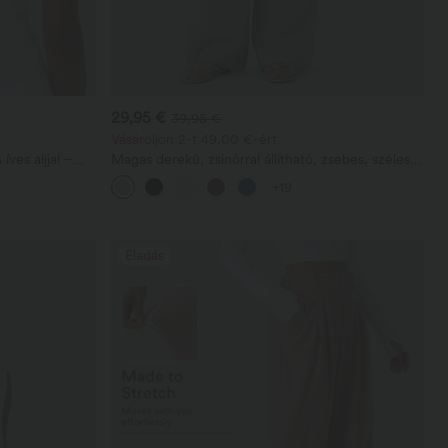
29,95 €
39,95 €
Vásároljon 2-t 49,00 €-ért
íves aljjal –
Magas derekú, zsinórral állítható, zsebes, széles
szárú, laza, hétköznapi, lenhatású nadrág
+19
Eladás