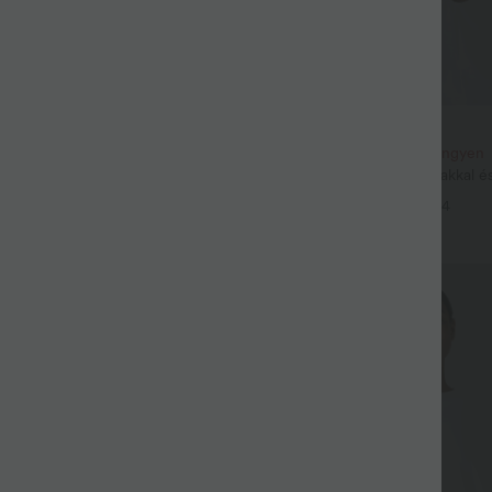
27,95 €
 €
59,00 €-ért
Vásároljon 2-t, kapjon 1-et ingyen
ayStretch magas derekú, zsebes,
InstantCool jóga trikó U-nyakkal és 
 munkanadrág
UPF50+
+28
+4
Eladás