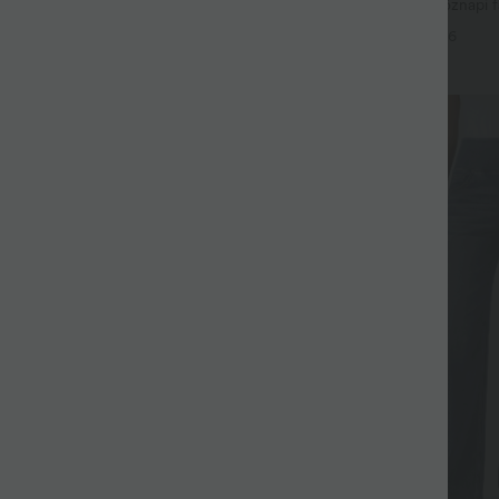
szimmetrikus, alacsony derekú,
Halara Flex™ mosott, hétköznapi 
kel ellátott, bőszárú baggy,
derékrésszel, zsebekkel, bő, széle
+9
+6
napi farmer
Eladás