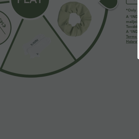
Eladás
Eladás
*Only A
A "INDÍ
mailjei
További
A "INDÍ
Terms 
Halara'
34,95 €
49,95 €
44,95 €
59,95
Vásároljon 2-t, kapjon 1-et ingyen
Vásároljon 2-t,