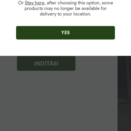
Or
Stay here
, after choosing this option, some
Eladás
products may no longer be available for
vailable For New Users.
delivery to your location.
TÁS!" gombra kattintva hozzájárul a Halara marketing e-
nek fogadásához. Bármikor visszavonhatja a hozzájárulását.
 információért kérjük, tekintse meg
TÁS!" gombra kattintva hozzájárul a Halara
YES
and Conditions
,
Activity Rules
fogadásához és
s Privacy Policy
elfogadásához.
INDÍTÁS!
39,95 €
 €
49,95 €
 kapjon 1-et ingyen
Vásároljon 2-t 69,00 €-ért