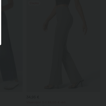
Eladás
34,95 €
Vásároljon 2-t 59,00 €-ért