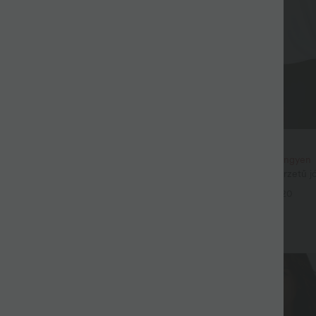
29,95 €
 €
erméket, és kapjon 10%
Vásároljon 2-t, kapjon 1-et ingyen
3 terméket, és kapjon 20%
Kerek nyakú, ráncolt, hűs érzetű jó
UPF50+
+20
sinóros, ráncolt, szűkülő szabású,
ó, hűs érzetű táncjogger
+2
UPF40+
Eladás