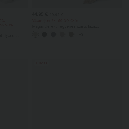
44,95 €
49,95 €
10%
Vásároljon 2-t 69,00 €-ért
jon 20%
Magas derekú, egyenes szárú, laza,
vászonhatású, zsebes nadrág
+8
t lyocell
s szárú
Eladás