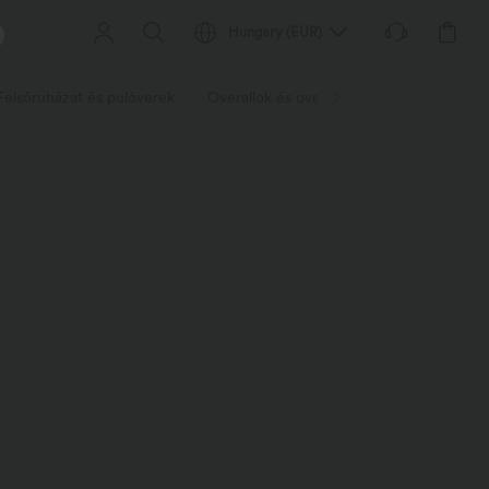
Hungary
(
EUR
)
Felsőruházat és pulóverek
Overallok és overallok
Rövidnadrág