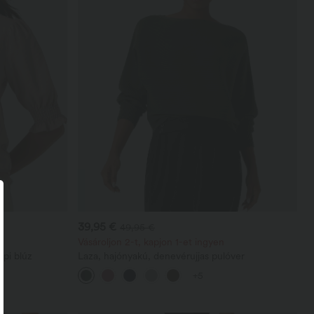
39,95 €
49,95 €
Vásároljon 2-t, kapjon 1-et ingyen
api blúz
Laza, hajónyakú, denevérujjas pulóver
+5