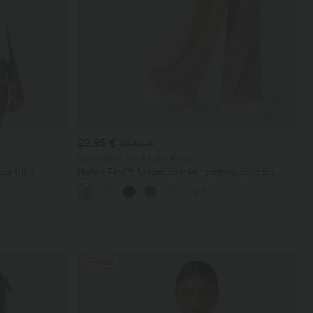
29,95 €
35,95 €
Vásároljon 2-t 49,00 €-ért
ga trikó -
Halara Flex™ Magas derekú, zsebes, bőszárú,
waffle-kötésű munkanadrág
+23
Eladás