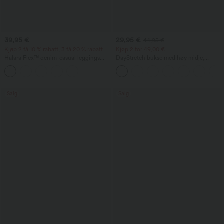
39,95 €
29,95 €
44,95 €
Kjøp 2 få 10 % rabatt, 3 få 20 % rabatt
Kjøp 2 for 49,00 €
Halara Flex™ denim-casual leggings
DayStretch bukse med høy midje,
med høy midje, magestøtte og lommer
tønneformede ben og lommer
Salg
Salg