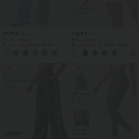
49,95 €
29,95 €
59,95 €
39,95 €
Kjøp 2, få 1 gratis
Kjøp 2, få 1 gratis
Halara Flex™ Asymmetrisk low-rise
SoftlyZero™ Airy 2-i-1 InstantCool
jeans med glidelåslommer, baggy-stil,
yogashorts 7" med lommer og superhøy
+5
vide ben, vasket, avslappet
midje
Salg
Salg