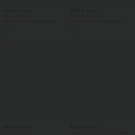
29,95 €
37,95 €
49,95 €
42,95 €
Tidsbegrenset salg
Kjøp 2, få 1 gratis
V-hals, kortermet kryssover med
Halara UltraSculpt™ yoga bootcut-
knyting, plisssert arbeidsjumpsuit med
tights med høy midje, magekontroll,
lommer – superlett
formende effekt og lomme
Salg
Salg
34,95 €
34,95 €
42,95 €
44,95 €
Kjøp 2 for 59,00 €
Kjøp 2 få 10 % rabatt, 3 få 20 % rabatt