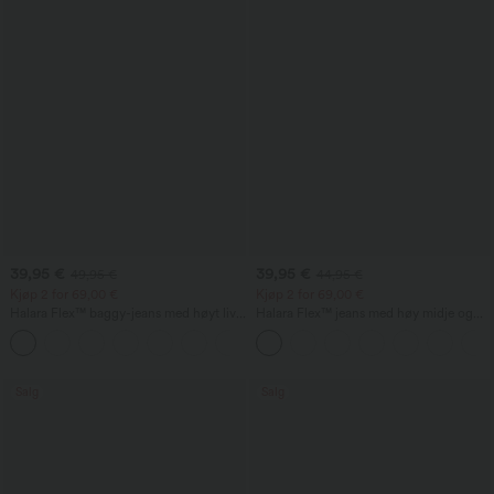
39,95 €
39,95 €
49,95 €
44,95 €
Kjøp 2 for 69,00 €
Kjøp 2 for 69,00 €
Halara Flex™ baggy-jeans med høyt liv,
Halara Flex™ jeans med høy midje og
lommer og vide ben, vasket, avslappet
lommer, vasket, avslappet bootcut
+2
Salg
Salg