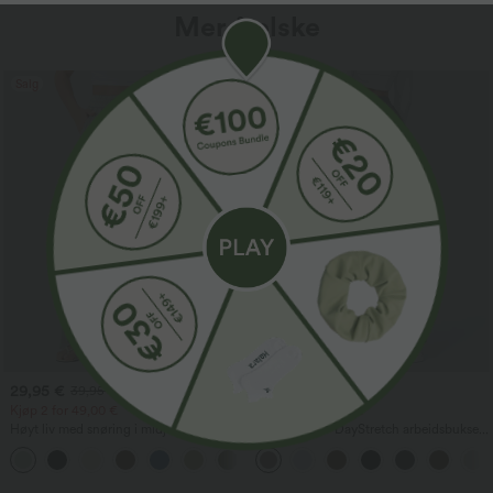
Mer å elske
Salg
Salg
29,95 €
34,95 €
39,95 €
42,95 €
Kjøp 2 for 49,00 €
Kjøp 2 for 59,00 €
Høyt liv med snøring i midjen og
Halara Flex™ DayStretch arbeidsbukser
lommer, vide, baggy og avslappede
med høy midje, lommer og rette ben
+15
bukser med linfølelse