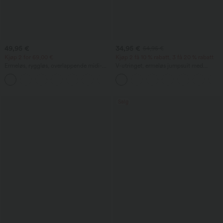
49,95 €
34,95 €
54,95 €
Kjøp 2 for 69,00 €
Kjøp 2 få 10 % rabatt, 3 få 20 % rabatt
Ermeløs, ryggløs, overlappende midi-
V-utringet, ermeløs jumpsuit med
hverdagskjole i luftig snitt med lommer
rynkedetaljer og lomme – Easy Peezy
Salg