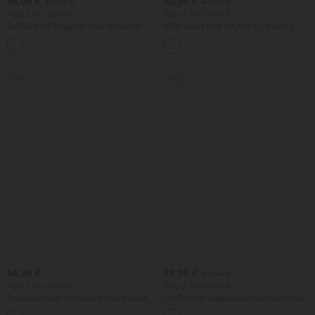
34,95 €
39,95 €
39,95 €
44,95 €
Kjøp 2 for 59,00 €
Kjøp 2 for 69,00 €
SoftlyZero™ leggings med crossover-
Midi-skjørt med høyt liv og snøring,
linning og lomme, ensfarget
kontrastmesh, 2-i-1-lomme og luftig,
+16
utsvingt, avslappet snitt
Salg
Salg
34,95 €
29,95 €
34,95 €
Kjøp 2 for 49,00 €
Kjøp 2 for 49,00 €
Avslappet midi-cordskjørt med middels
DayStretch yogabukse med høy midje,
høy midje og klafflomme foran
magestøtte, vide ben, baggy passform