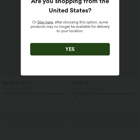
Are you shopping from the
United States
?
Or
Stay here
, after choosing this option, some
products may no longer be available for delivery
to your location.
YES
29,95 €
39,95 €
39,95 €
Kjøp 2 for 49,00 €
Kjøp 2 for 59,00 €
Halara Flex™ høytlivs figurformende
DayStretch vide arbeidsshorts med høy
arbeidsbukse som slanker midjen, med
midje (4'') og lommer
+10
lommer, vide ben og mikro-
vaffelstruktur
Salg
Salg