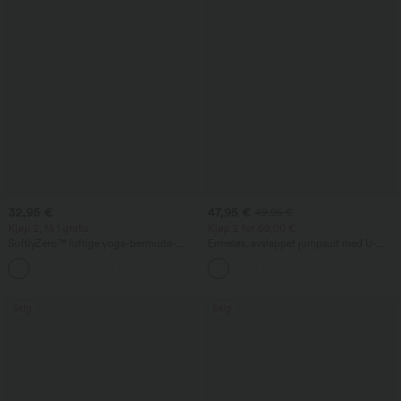
32,95 €
47,95 €
49,95 €
Kjøp 2, få 1 gratis
Kjøp 2 for 69,00 €
SoftlyZero™ luftige yoga-bermuda-
Ermeløs, avslappet jumpsuit med U-
shorts med høy midje, lommer og
formet rygg og lommer
+16
InstantCool
Salg
Salg