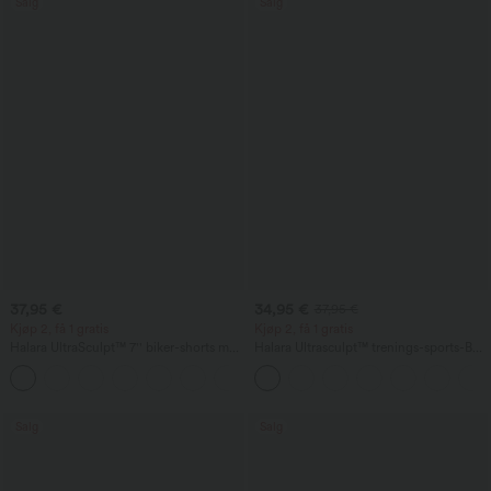
Salg
Salg
37,95 €
34,95 €
37,95 €
Kjøp 2, få 1 gratis
Kjøp 2, få 1 gratis
Halara UltraSculpt™ 7'' biker-shorts med
Halara Ultrasculpt™ trenings-sports-BH,
høy midje, magestøtte, sidelomme og
middels støtte, ryggløs, innebygd BH
+10
formende treningsfunksjon
med justerbar spenne
Salg
Salg