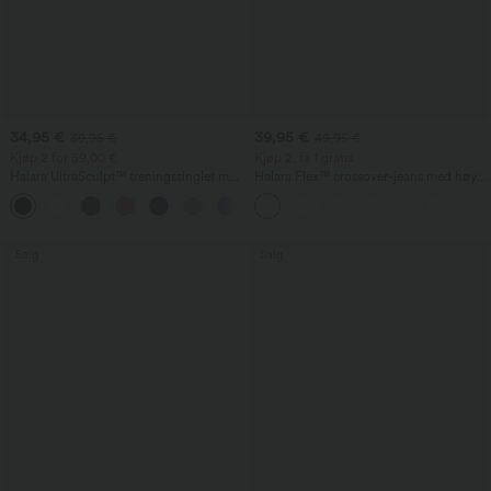
34,95 €
39,95 €
39,95 €
49,95 €
Kjøp 2 for 59,00 €
Kjøp 2, få 1 gratis
Halara UltraSculpt™ treningssinglet med
Halara Flex™ crossover-jeans med høy
rund hals og buet nederkant
midje, magestøtte, avslappet rett ben og
+11
lommer
Salg
Salg