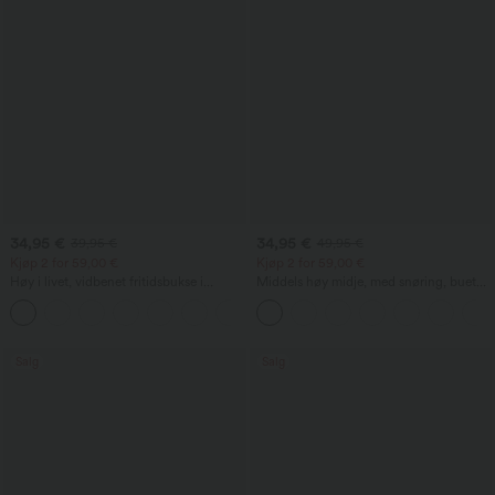
34,95 €
34,95 €
39,95 €
49,95 €
Kjøp 2 for 59,00 €
Kjøp 2 for 59,00 €
Høy i livet, vidbenet fritidsbukse i
Middels høy midje, med snøring, buet
linblanding med snøring og lommer
nederkant, hurtigtørkende golfbukser
+5
med konisk snitt og lommer – UPF 40+
Salg
Salg