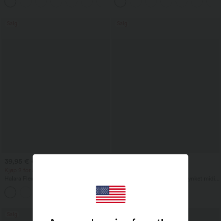
+1
og lommer
Salg
Salg
39,95 €
42,95 €
54,95 €
44,95 €
Kjøp 2 for 59,00 €
Kjøp 2 for 59,00 €
Halara Flex™ DayStretch flare-bukse
Høy i livet, mageformende, rynket midi-
med høyt liv og lommer for jobb
skjørt med buet kant, 2-i-1 fleece/PU,
+13
casual
Salg
Salg