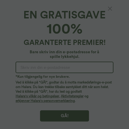
EN GRATISGAVE
100%
GARANTERTE PREMIER!
Bare skriv inn din e-postadresse for å
spille lykkehjul.
Ops!
Vi kan ikke finne siden du leter etter.
*Kun tilgjengelig for nye brukere.
Ved å klikke på "GÅ!", godtar du å motta markedsførings-e-post
om Halara. Du kan trekke tilbake samtykket ditt når som helst.
Ved å klikke på "GÅ!", har du lest og godtatt
Handle mer
Halara's vilkår og betingelser
,
Aktivitetsregler
og
erkjenner Halara's personvernerklæring
.
GÅ!