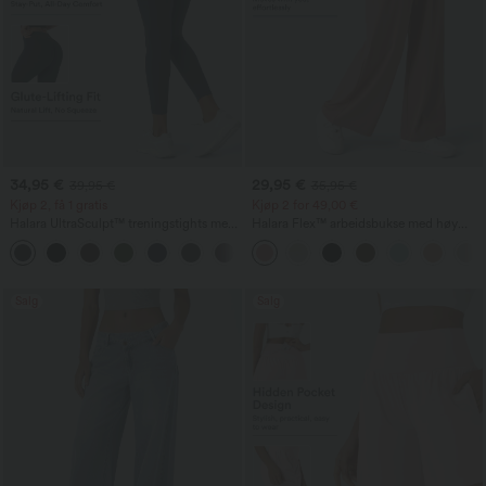
34,95 €
29,95 €
39,95 €
35,95 €
Kjøp 2, få 1 gratis
Kjøp 2 for 49,00 €
Halara UltraSculpt™ treningstights med
Halara Flex™ arbeidsbukse med høy
høyt liv – rynket, løftende rumpe,
midje i vaffelstrikk, med lommer og vide
+13
magestøtte, lommer og formende
ben
passform
Salg
Salg