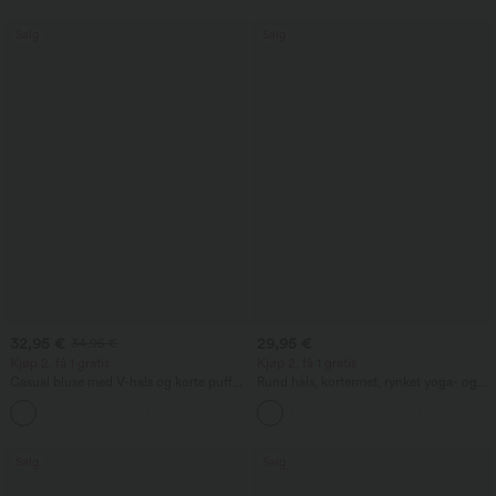
Salg
Salg
32,95 €
29,95 €
34,95 €
Kjøp 2, få 1 gratis
Kjøp 2, få 1 gratis
Casual bluse med V-hals og korte puff-
Rund hals, kortermet, rynket yoga- og
ermer
treningstopp med kjølende effekt -
UPF50+
Salg
Salg