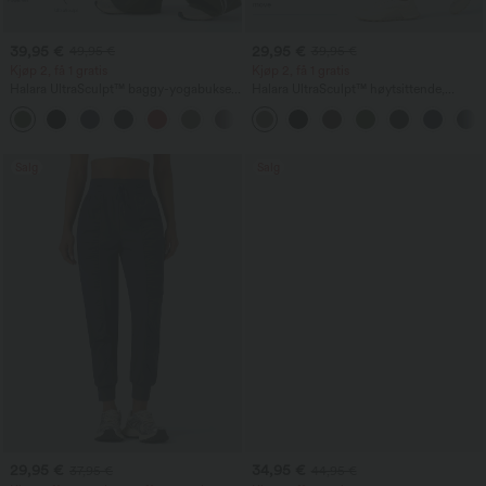
39,95 €
29,95 €
49,95 €
39,95 €
Kjøp 2, få 1 gratis
Kjøp 2, få 1 gratis
Halara UltraSculpt™ baggy-yogabukse
Halara UltraSculpt™ høytsittende,
med høyt liv, magekontroll,
mageformende treningsleggings med
fargeblokkstriper og lommer
lomme
Salg
Salg
29,95 €
34,95 €
37,95 €
44,95 €