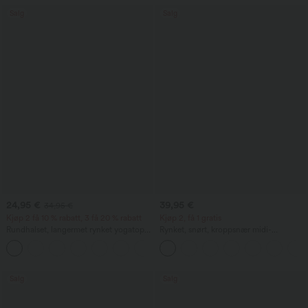
Salg
Salg
24,95 €
39,95 €
34,95 €
Kjøp 2 få 10 % rabatt, 3 få 20 % rabatt
Kjøp 2, få 1 gratis
Rundhalset, langermet rynket yogatopp
Rynket, snørt, kroppsnær midi-
- UPF50+
hverdagskjole
+7
Salg
Salg