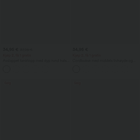
34,95 €
34,95 €
37,95 €
Kjøp 2, få 1 gratis
Kjøp 2, få 1 gratis
Avslappet tanktopp med dyp rund hals
Cordbukse med middels livhøyde og
og innebygd BH - for B–E-kopper
glidelåslomme – avslappet fritidsbukse
Salg
Salg