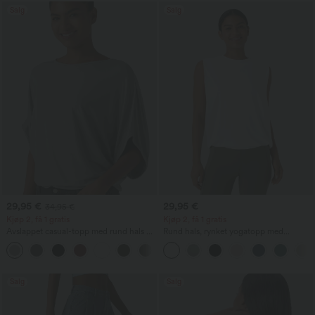
Salg
Salg
29,95 €
29,95 €
34,95 €
Kjøp 2, få 1 gratis
Kjøp 2, få 1 gratis
Avslappet casual-topp med rund hals og
Rund hals, rynket yogatopp med
flaggermusermer
kjølende materiale – UPF50+
+1
Salg
Salg