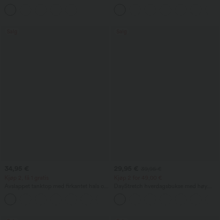
snøring og lommer
magestøtte, vide ben og lommer
Salg
Salg
34,95 €
29,95 €
39,95 €
Kjøp 2, få 1 gratis
Kjøp 2 for 49,00 €
Avslappet tanktop med firkantet hals og
DayStretch hverdagsbukse med høy
innebygd BH, B-E-kopper
midje, lommer og rette ben