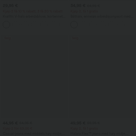
29,95 €
34,95 €
54,95 €
Kjøp 2 få 10 % rabatt, 3 få 20 % rabatt
Kjøp 2, få 1 gratis
Krøllfri V-hals arbeidsbluse, kortermet
Båthals, ermeløs arbeidsjumpsuit med
og oversized
knyting i sidene, kjølig Cool-Touch-
+1
effekt, stripet og med lommer – Easy
Peezy Edition
Salg
Salg
44,95 €
49,95 €
54,95 €
59,95 €
Kjøp 2 for 69,00 €
Kjøp 2, få 1 gratis
Casual-jeans med middels høy midje,
Halara Flex™ jeans med høy midje,