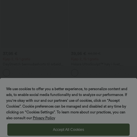
37,95 €
39,95 €
44,95 €
Kjøp 2, få 1 gratis
Kjøp 2, få 1 gratis
DayStretch bermudashorts til arbeid
Halara UltraSculpt™ høy i livet,
med høyt liv og plisseringer, 10'' med
utsvingte yogatights med rynket rumpe
lommer
for løft, magestøtte, formende effekt og
lommer
Salg
We use cookies to offer you a better experience, to personalize content and
ads, to enable social media functionality and to analyze our performance. If
you're okay with our and our partners’ use of cookies, click on “Accept
Cookies”. Cookie preferences can be managed and disabled at any time by
Spin for å vinne!
clicking on “Cookies Settings”. To learn more about our practices, you can
also consult our
Privacy Policy
Accept All Cookies