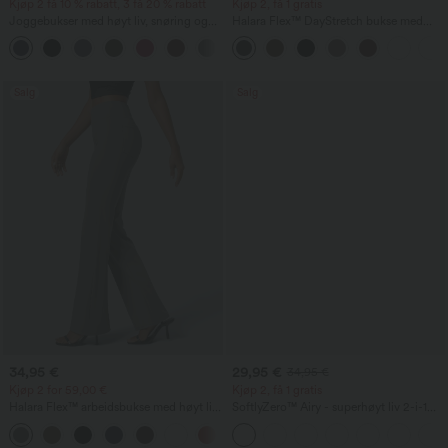
Kjøp 2 få 10 % rabatt, 3 få 20 % rabatt
Kjøp 2, få 1 gratis
Joggebukser med høyt liv, snøring og
Halara Flex™ DayStretch bukse med
rynking, avsmalnende passform,
middels høy midje, sidelomme med
hurtigtørkende med kjølig følelse, med
glidelås og work‑flare‑passform
lommer - UPF40+
Salg
Salg
34,95 €
29,95 €
34,95 €
Kjøp 2 for 59,00 €
Kjøp 2, få 1 gratis
Halara Flex™ arbeidsbukse med høyt liv,
SoftlyZero™ Airy - superhøyt liv 2-i-1
baklomme og lett utsvingte ben
InstantCool yogashorts, 9" med lommer
+13