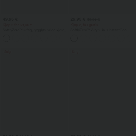
49,95 €
29,95 €
39,95 €
Kjøp 2 for 69,00 €
Kjøp 2, få 1 gratis
SoftlyZero™ luftig, ryggløs, vridd kjole
SoftlyZero™ Airy 2-in-1 InstantCool
med utsving - lav støtte - lengre lengde
yogashorts – superhøy midje, 5'' med
+13
- Easy Peezy Edition - skålstørrelser A-D
lommer, lenger modell
Salg
Salg