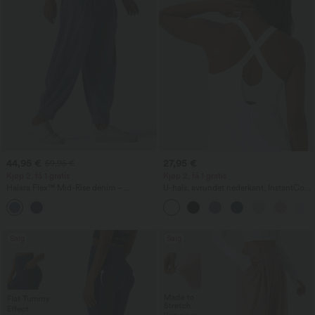
44,95 €
27,95 €
59,95 €
Kjøp 2, få 1 gratis
Kjøp 2, få 1 gratis
Halara Flex™ Mid-Rise denim –
U-hals, avrundet nederkant, InstantCool
avslappede ballong-joggebukser med
yogatopp – UPF50+
lommer
Salg
Salg