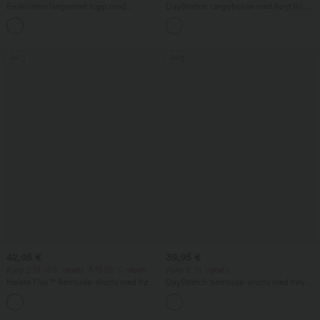
Enskulders langermet topp med
DayStretch cargobukse med høyt liv,
tommelhull, buet kant (high-low),
smal passform, ensfarget, med
+3
hurtigtørkende yogatopp for trening
glidelåslommer
med innebygd BH
Salg
Salg
42,95 €
39,95 €
Kjøp 2 få 10 % rabatt, 3 få 20 % rabatt
Kjøp 2, få 1 gratis
Halara Flex™ Bermuda-shorts med høy
DayStretch bermuda-shorts med høy
midje i vasket denim, avslappet, med
midje, baggy arbeidsstil, 7'' med lommer
lommer og oppbrettet kant