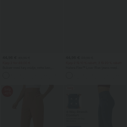
44,95 €
44,95 €
49,95 €
59,95 €
Kjøp 2 for 69,00 €
Kjøp 2 få 10 % rabatt, 3 få 20 % rabatt
Bukser med høy midje, rette ben,
Halara Flex™ Low-Rise-jeans med
avslappet linfølelse og lommer
glidelåslommer og barrel-leg -
+4
avslappede hverdagsjeans
Salg
Salg
-42%