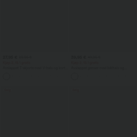
27,95 €
39,95 €
29,95 €
49,95 €
Kjøp 2, få 1 gratis
Kjøp 2, få 1 gratis
Avslappet T‑skjorte med V‑hals og korte
Avslappet genser med båthals og
ermer
flaggermusermer.
+9
Salg
Salg