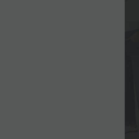
+16
+17
Allkiri