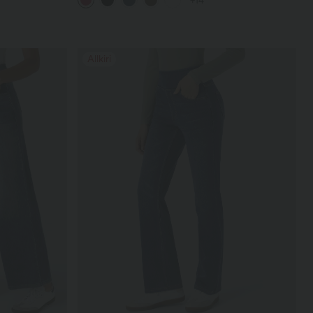
+14
Allkiri