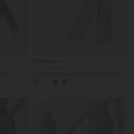
29,95 €
35,95 €
Osta 2 hinnaga 49,00 €
aga,
Halara Flex™ kõrge vöökohaga taskutega laia
õhtu vormiv
säärega vafliriidega tööpüksid
+23
sid
Allkiri