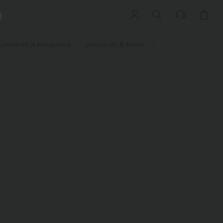
Ülerõivad ja kampsunid
Jumpsuits & Kombinesoonid
Lühkarid