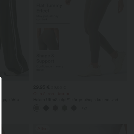
29,95 €
39,95 €
Osta 2, saa 1 tasuta
aga, kõhtu
Halara UltraSculpt™ kõrge pihaga kujundavad
d joogapüksid
treeningleggingid kõhukontrolliga ja taskutega
+21
Allkiri