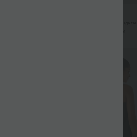
39,95 €
49,95 €
suta
Osta 2 hinnaga 69,00 €
itopp ümar kaelus, lühikeste
Halara Flex™ kõrge vöökohaga tas
lditud detailidega ja jahutava
laia säärega pesuga töödeldud vab
+15
+6
 UPF50+
Allkiri