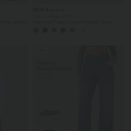
39,95 €
44,95 €
Osta 2 hinnaga 69,00 €
kutega lahtised
Halara Flex™ pestud bootcut teksad, kõrge
aaja teksad
vöökohaga ja taskutega
+9
Allkiri