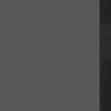
29,95 €
 €
34,95 €
 59,00 €
Osta 2, saa 1 tasuta
ayStretch kõrge vöökohaga
Ümmarguse kaelusega, lõdva lõike
te ja sirgete säärtega
pluus laia varrukaga.
+28
+5
Allkiri