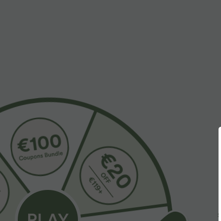
49,95 €
29,95 €
59,95 €
39,95
Osta 2, saa 1 tasuta
Osta 2, saa 1 ta
Halara Flex™ pesutud vabaajateksad –
SoftlyZero™ Ai
asümmeetrilised, madala vöökohaga, tõmblukuga
lühikesed püksi
+9
taskutega, lahtise lõike ja laiade säärtega
taskutega
Allkiri
Allkiri
S