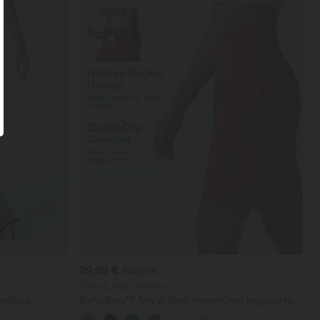
29,95 €
34,95 €
Osta 2, saa 1 tasuta
öpüksid
SoftlyZero™ Airy 2‑ühes InstantCool joogašortsid,
vate säärtega
9" ülikõrge vöökohaga, taskutega