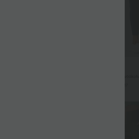
34,95 €
39,95 €
suta
Osta 2, saa 1 tasuta
ogatopp U-kaeluse ja kõvera
Halara UltraSculpt™ kõrge vöökoh
F50+
kortsutatud tagumikku tõstev ja k
+4
+17
taskuga kujundavad treeningleggin
Allkiri