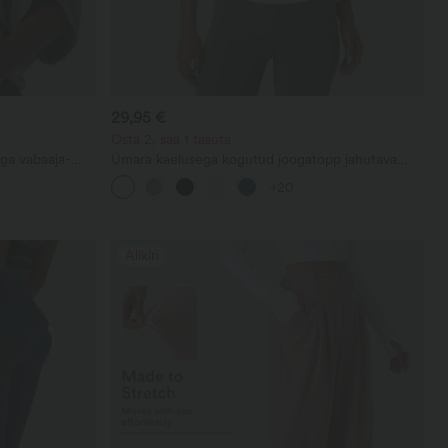
29,95 €
Osta 2, saa 1 tasuta
ga vabaaja-
Ümara kaelusega kogutud joogatopp jahutava
puudutusega - UPF50+
+20
Allkiri