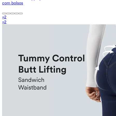
com bolsos
+
2
+
2