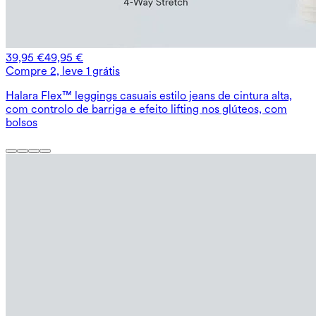
39,95 €
49,95 €
Compre 2, leve 1 grátis
Halara Flex™ leggings casuais estilo jeans de cintura alta,
com controlo de barriga e efeito lifting nos glúteos, com
bolsos