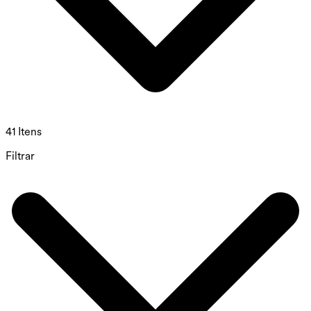
41 Itens
Filtrar