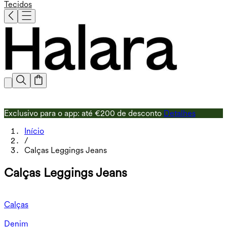
Tecidos
Exclusivo para o app: até €200 de desconto
Detalhes
Início
/
Calças Leggings Jeans
Calças Leggings Jeans
Calças
Denim