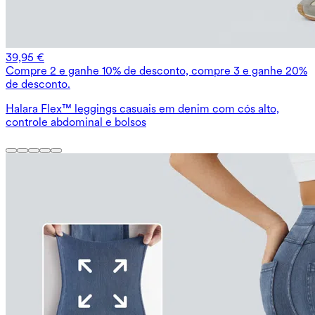
39,95 €
Compre 2 e ganhe 10% de desconto, compre 3 e ganhe 20%
de desconto.
Halara Flex™ leggings casuais em denim com cós alto,
controle abdominal e bolsos