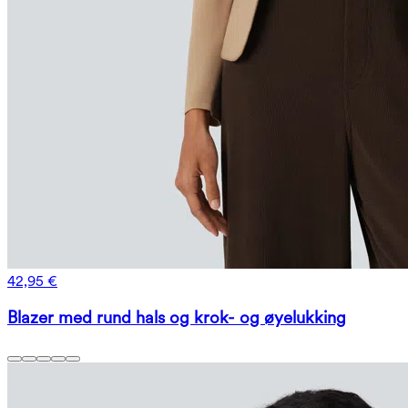
42,95 €
Blazer med rund hals og krok- og øyelukking