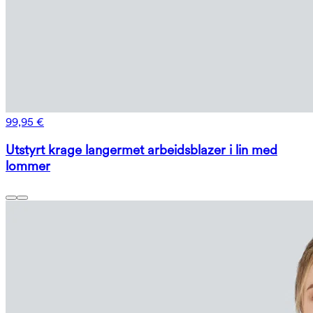
99,95 €
Utstyrt krage langermet arbeidsblazer i lin med
lommer