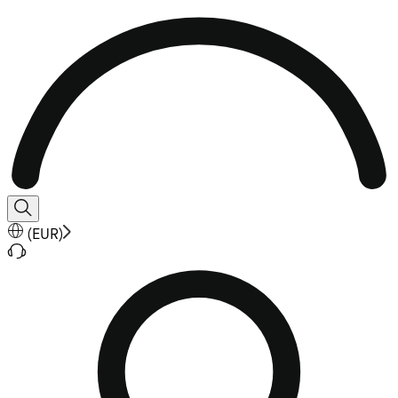
(
EUR
)