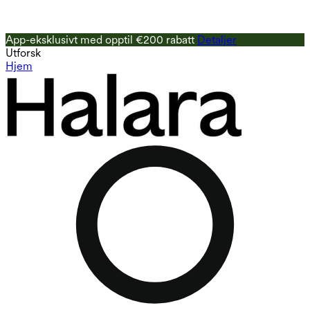
App-eksklusivt med opptil €200 rabatt
Detaljer
Utforsk
Hjem