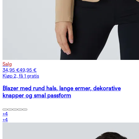
Salg
34,95 €
49,95 €
Kjøp 2, få 1 gratis
Blazer med rund hals, lange ermer, dekorative
knapper og smal passform
+
4
+
4