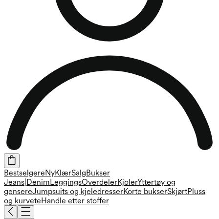
Bestselgere
Ny
Klær
Salg
Bukser
Jeans|Denim
Leggings
Overdeler
Kjoler
Yttertøy og
gensere
Jumpsuits og kjeledresser
Korte bukser
Skjørt
Pluss
og kurvete
Handle etter stoffer