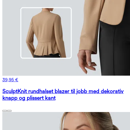
39,95 €
SculptKnit rundhalset blazer til jobb med dekorativ
knapp og plissert kant