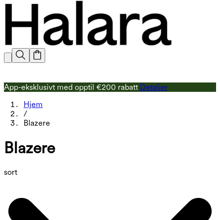
App-eksklusivt med opptil €200 rabatt
Detaljer
Hjem
/
Blazere
Blazere
sort