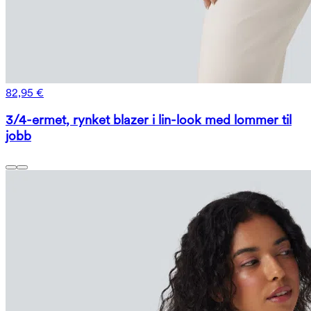
82,95 €
3/4-ermet, rynket blazer i lin-look med lommer til
jobb