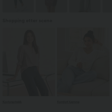
Shopping etter scene
Kontorantrekk
Kontorantrekk
Komfort hjemme
Komfort hjemme