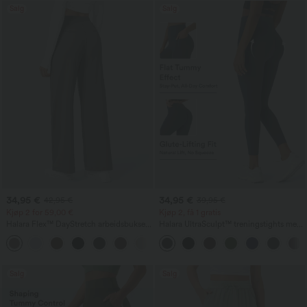
Salg
Salg
34,95 €
34,95 €
42,95 €
39,95 €
Kjøp 2 for 59,00 €
Kjøp 2, få 1 gratis
Halara Flex™ DayStretch arbeidsbukser
Halara UltraSculpt™ treningstights med
med høy midje, lommer og rette ben
høyt liv – rynket, løftende rumpe,
+24
magestøtte, lommer og formende
passform
Salg
Salg