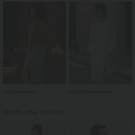
Fest og arrangement
Fest og arrangement
Uformelt helgearrangement
Uformelt helgearrangement
Handle etter aktivitet