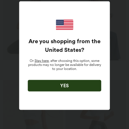
Are you shopping from the
United States
?
Or
Stay here
, after choosing this option, some
products may no longer be available for delivery
Yoga og pilates
Yoga og pilates
Trening
Trening
to your location.
YES