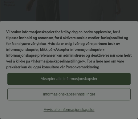
Vi bruker informasjonskapsler for å tilby deg en bedre opplevelse, for å
tilpasse innhold og annonser, for å aktivere sosiale medier-funksjonalitet og
for å analysere vår ytelse. Hvis du er enig i vår og våre partnere bruk av
informasjonskapsler, klikk på «Aksepter informasjonskapsler».
Informasjonskapselpreferanser kan administreres og deaktiveres når som helst
ved å klikke på «Informasjonskapselinnstillinger». For å lære mer om våre
praksiser kan du også konsultere vår
Personvernerklæring
39,95 €
29,95 €
49,95 €
39,95 €
Kjøp 2, få 1 gratis
Kjøp 2 for 49,00 €
Aksepter alle informasjonskapsler
Halara UltraSculpt™ baggy-yogabukse
Høyt liv med snøring i midjen og
med høyt liv, magekontroll,
lommer, vide, baggy og avslappede
fargeblokkstriper og lommer
bukser med linfølelse
Informasjonskapselinnstillinger
Halara -
200€ KUPONGER
Salg
Salg
FÅ
Gratis frakt 1. bestilling 👉🏻 📱
Avvis alle informasjonskapsler
（40.3k+）