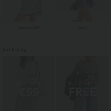
Tennis og padel
Tennis og padel
Løping
Løping
Butikksalg