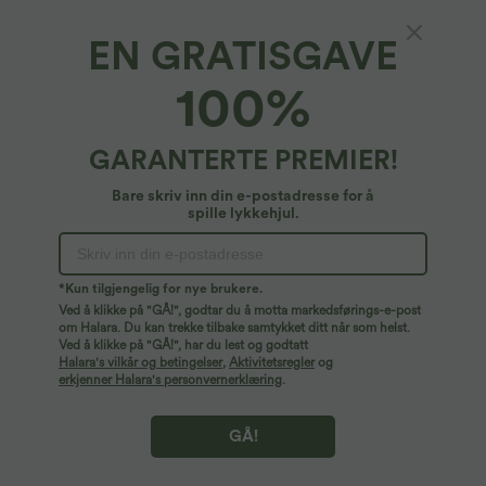
App-eksklusivt med opptil €200 rabatt
Detaljer
EN GRATISGAVE
Gratulerer!
Claim
Flash Deals Just for You
100%
UTFORSKE
Hjem
GARANTERTE PREMIER!
Bare skriv inn din e-postadresse for å
spille lykkehjul.
*Kun tilgjengelig for nye brukere.
Ved å klikke på "GÅ!", godtar du å motta markedsførings-e-post
om Halara. Du kan trekke tilbake samtykket ditt når som helst.
Ved å klikke på "GÅ!", har du lest og godtatt
Halara's vilkår og betingelser
,
Aktivitetsregler
og
erkjenner Halara's personvernerklæring
.
GÅ!