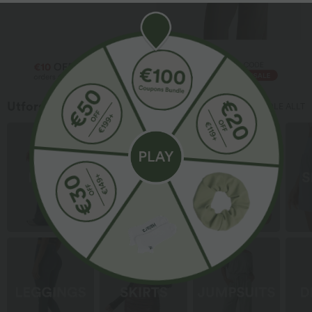
Utforsk bestselgere
HANDLE ALLT
Shop by Category